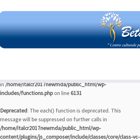
Notice
: La funzione _load_textdomain_just_in_time è
stata richiamata
in maniera scorretta
. Il caricamento della
traduzione per il dominio
è stato attivato troppo
customizr
presto. Di solito è un indicatore di un codice nel plugin o nel
tema eseguito troppo presto. Le traduzioni dovrebbero
essere caricate all'azione
o in un secondo momento.
init
Leggi
Debugging in WordPress
per maggiori informazioni.
(Questo messaggio è stato aggiunto nella versione 6.7.0.)
in
/home/italcr2017newmda/public_html/wp-
includes/functions.php
on line
6131
Deprecated
: The each() function is deprecated. This
message will be suppressed on further calls in
/home/italcr2017newmda/public_html/wp-
content/plugins/js_composer/include/classes/core/class-vc-