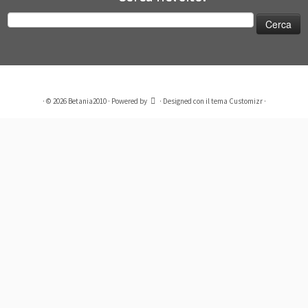
Ricerca
per:
·
© 2026
Betania2010
·
Powered by
·
Designed con il
tema Customizr
·