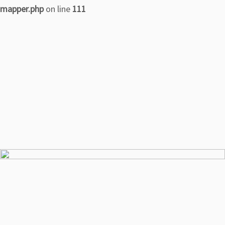
mapper.php
on line
111
Passa
al
contenuto