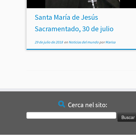
Santa María de Jesús
Sacramentado, 30 de julio
29 de julio de 2018
en
Noticias del mundo
por
Marisa
Cerca nel sito:
Buscar: