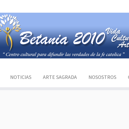
o llamada
de forma incorrecta
. La carga de la traducción pa
ma se ejecuta demasiado pronto. Las traducciones deberían c
e fue añadido en la versión 6.7.0). in
/home/italcr2017new
e will be suppressed on further calls in
/home/italcr2017ne
-mapper.php
on line
111
NOTICIAS
ARTE SAGRADA
NOSOSTROS