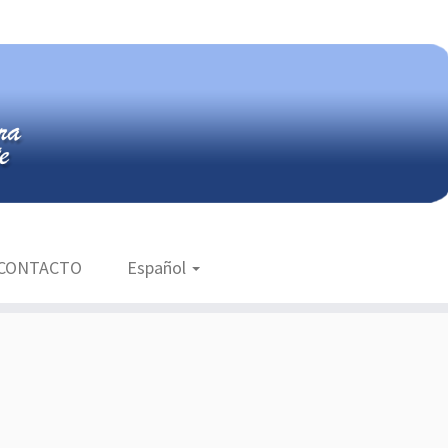
ra el dominio
se activó demasiado pronto. Esto
customizr
argarse en la acción
o más tarde. Por favor, ve
init
mda/public_html/wp-includes/functions.php
on line
6131
wmda/public_html/wp-
CONTACTO
Español