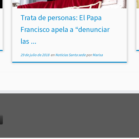
Trata de personas: El Papa
Francisco apela a “denunciar
las ...
29 de julio de 2018
en
Noticias Santa sede
por
Marisa