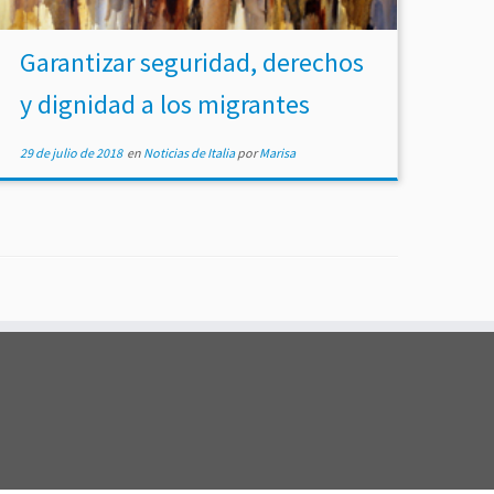
Garantizar seguridad, derechos
y dignidad a los migrantes
29 de julio de 2018
en
Noticias de Italia
por
Marisa