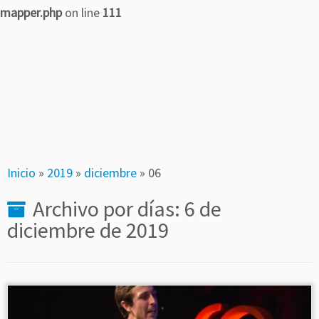
mapper.php
on line
111
Saltar
al
contenido
Inicio
»
2019
»
diciembre
»
06
Archivo por días:
6 de
diciembre de 2019