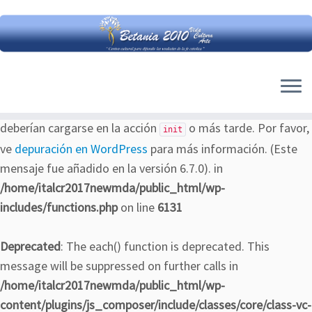
Notice
: La función _load_textdomain_just_in_time ha
sido llamada
de forma incorrecta
. La carga de la traducción
para el dominio
se activó demasiado pronto.
customizr
Esto suele ser un indicador de que algún código del plugin o
tema se ejecuta demasiado pronto. Las traducciones
deberían cargarse en la acción
o más tarde. Por favor,
init
ve
depuración en WordPress
para más información. (Este
mensaje fue añadido en la versión 6.7.0). in
/home/italcr2017newmda/public_html/wp-
includes/functions.php
on line
6131
Deprecated
: The each() function is deprecated. This
message will be suppressed on further calls in
/home/italcr2017newmda/public_html/wp-
content/plugins/js_composer/include/classes/core/class-vc-