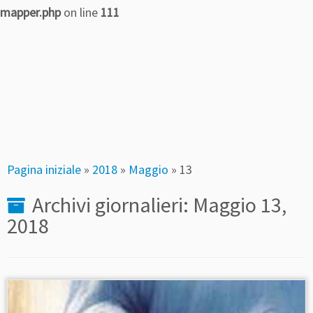
mapper.php
on line
111
Passa
al
contenuto
Pagina iniziale
»
2018
»
Maggio
»
13
Archivi giornalieri:
Maggio 13,
2018