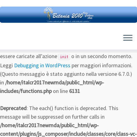
Notice
: La funzione _load_textdomain_just_in_time è
stata richiamata
in maniera scorretta
. Il caricamento della
traduzione per il dominio
è stato attivato troppo
customizr
presto. Di solito è un indicatore di un codice nel plugin o nel
tema eseguito troppo presto. Le traduzioni dovrebbero
essere caricate all'azione
o in un secondo momento.
init
Leggi
Debugging in WordPress
per maggiori informazioni.
(Questo messaggio è stato aggiunto nella versione 6.7.0.)
in
/home/italcr2017newmda/public_html/wp-
includes/functions.php
on line
6131
Deprecated
: The each() function is deprecated. This
message will be suppressed on further calls in
/home/italcr2017newmda/public_html/wp-
content/plugins/js_composer/include/classes/core/class-vc-