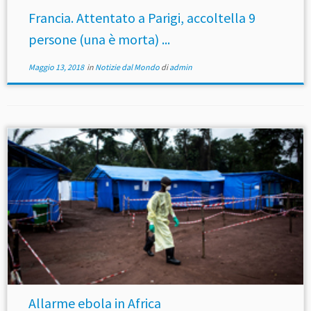
Francia. Attentato a Parigi, accoltella 9
persone (una è morta) ...
Maggio 13, 2018
in
Notizie dal Mondo
di
admin
Allarme ebola in Africa